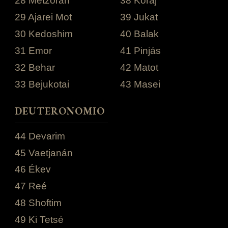
28 Metzoráh
38 Koraj
29 Ajarei Mot
39 Jukat
30 Kedoshim
40 Balak
31 Emor
41 Pinjás
32 Behar
42 Matot
33 Bejukotai
43 Masei
DEUTERONOMIO
44 Devarim
45 Vaetjanán
46 Ékev
47 Reé
48 Shoftim
49 Ki Tetsé