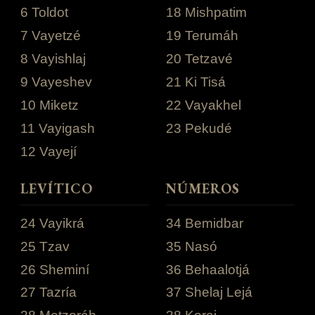
6 Toldot
18 Mishpatim
7 Vayetzé
19 Terumáh
8 Vayishlaj
20 Tetzavé
9 Vayeshev
21 Ki Tisá
10 Miketz
22 Vayakhel
11 Vayigash
23 Pekudé
12 Vayejí
LEVÍTICO
NÚMEROS
24 Vayikrá
34 Bemidbar
25 Tzav
35 Nasó
26 Sheminí
36 Behaalotjá
27 Tazría
37 Shelaj Lejá