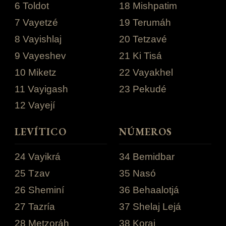
6 Toldot
18 Mishpatim
7 Vayetzé
19 Terumáh
8 Vayishlaj
20 Tetzavé
9 Vayeshev
21 Ki Tisá
10 Miketz
22 Vayakhel
11 Vayigash
23 Pekudé
12 Vayejí
LEVÍTICO
NÚMEROS
24 Vayikrá
34 Bemidbar
25 Tzav
35 Nasó
26 Sheminí
36 Behaalotjá
27 Tazría
37 Shelaj Lejá
28 Metzoráh
38 Koraj